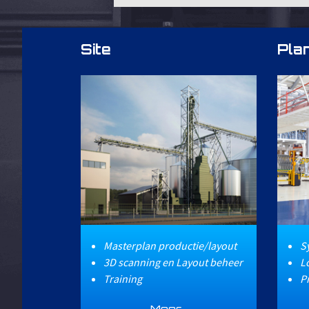
Site
Pla
Masterplan productie/layout
S
3D scanning en Layout beheer
L
Training
P
Meer...