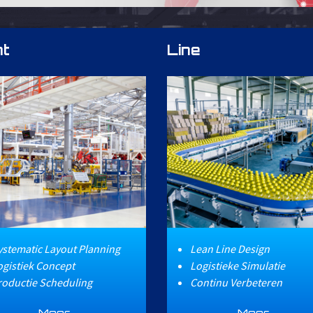
nt
Line
ystematic Layout Planning
Lean Line Design
ogistiek Concept
Logistieke Simulatie
roductie Scheduling
Continu Verbeteren
Meer...
Meer...